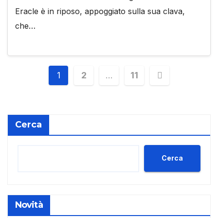
Eracle è in riposo, appoggiato sulla sua clava,
che…
Paginazione
1
2
…
11
degli
articoli
Cerca
Cerca
Novità