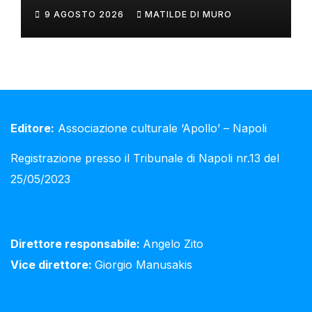
Philip Colbert
9 AGOSTO 2026
MATILDE DI MURO
Editore:
Associazione culturale ‘Apollo’ – Napoli
Registrazione presso il Tribunale di Napoli nr.13 del
25/05/2023
Direttore responsabile:
Angelo Zito
Vice direttore:
Giorgio Manusakis