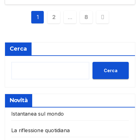
Paginazione
1
2
…
8
degli
articoli
Cerca
Cerca
Novità
Istantanea sul mondo
La riflessione quotidiana