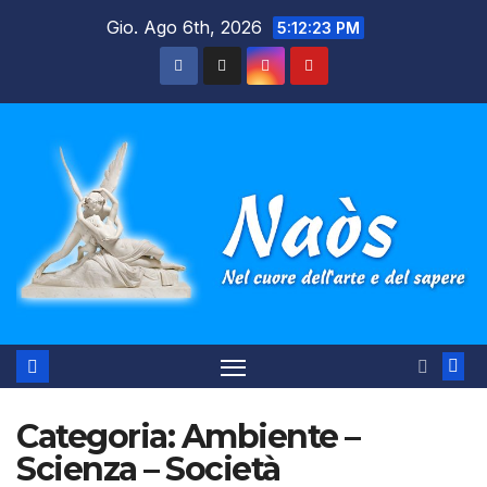
Salta
Gio. Ago 6th, 2026
5:12:24 PM
al
contenuto
Categoria:
Ambiente –
Scienza – Società