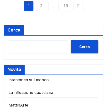
Paginazione
1
2
…
16
degli
articoli
Cerca
Cerca
Novità
Istantanea sul mondo
La riflessione quotidiana
MattinArte