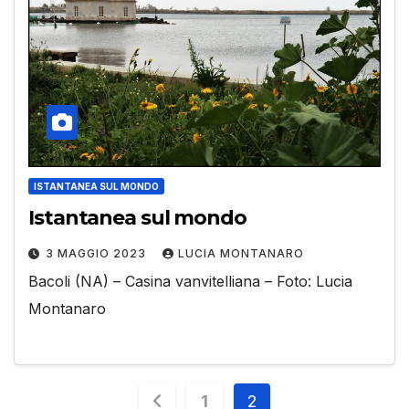
ISTANTANEA SUL MONDO
Istantanea sul mondo
3 MAGGIO 2023
LUCIA MONTANARO
Bacoli (NA) – Casina vanvitelliana – Foto: Lucia
Montanaro
Paginazione
1
2