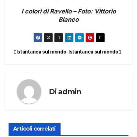
I colori di Ravello – Foto: Vittorio
Bianco
Istantanea sul mondo
Istantanea sul mondo
Navigazione
articoli
Di
admin
Articoli correlati