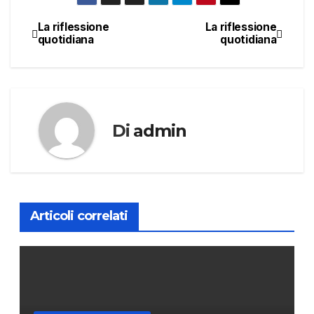
La riflessione
La riflessione
Navigazione
quotidiana
quotidiana
articoli
Di
admin
Articoli correlati