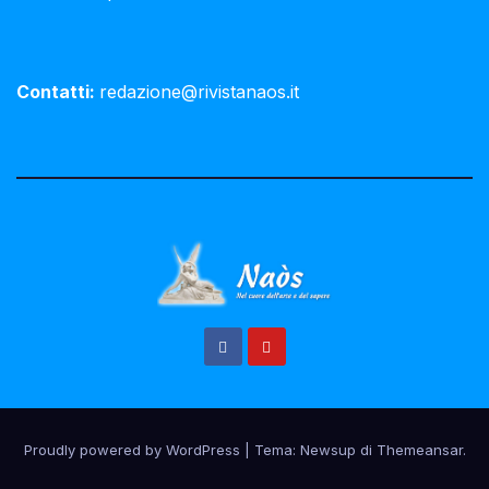
Contatti:
redazione@rivistanaos.it
Proudly powered by WordPress
|
Tema:
Newsup
di
Themeansar
.