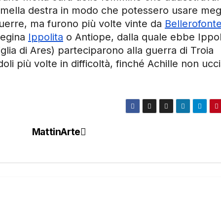
mella destra in modo che potessero usare meg
guerre, ma furono più volte vinte da
Bellerofont
regina
Ippolita
o Antiope, dalla quale ebbe Ippol
iglia di Ares) parteciparono alla guerra di Troia
i più volte in difficoltà, finché Achille non ucc
MattinArte