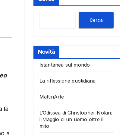
Cerca
Novità
Istantanea sul mondo
seo
La riflessione quotidiana
MattinArte
lla
L’Odissea di Christopher Nolan:
il viaggio di un uomo oltre il
mito
no a