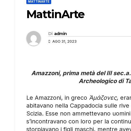
MATTINARTE
MattinArte
Di
admin
AGO 31, 2023
Amazzoni, prima metà del III sec.a
Archeologico di T
Le Amazzoni, in greco
Ἀμάζονες
, era
abitavano nella Cappadocia sulle rive
Scizia. Esse non ammettevano uomini n
s’incontravano con loro per la conti
storpiavano i figli maschi, mentre a