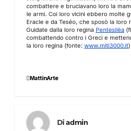
combattere e bruciavano loro la mam
le armi. Coi loro vicini ebbero molte 
Eracle e da Teséo, che sposò la loro 
Guidate dalla loro regina
Pentesilèa
(f
combattendo contro i Greci e mettendol
la loro regina (fonte:
www.miti3000.it
)
MattinArte
Navigazione
articoli
Di
admin