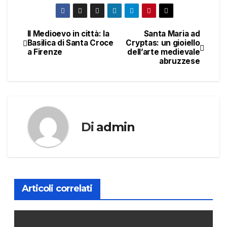
Il Medioevo in città: la
Santa Maria ad
Navigazione
Basilica di Santa Croce
Cryptas: un gioiello
a Firenze
dell’arte medievale
articoli
abruzzese
Di
admin
Articoli correlati