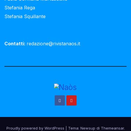
Stefania Rega
Stefania Squillante
Contatti:
redazione@rivistanaos.it
Proudly powered by WordPress
|
Tema:
Newsup
di
Themeansar
.