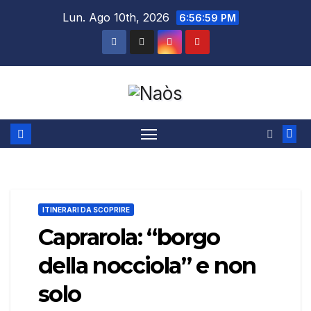
Salta
Lun. Ago 10th, 2026
6:57:00 PM
al
contenuto
ITINERARI DA SCOPRIRE
Caprarola: “borgo
della nocciola” e non
solo