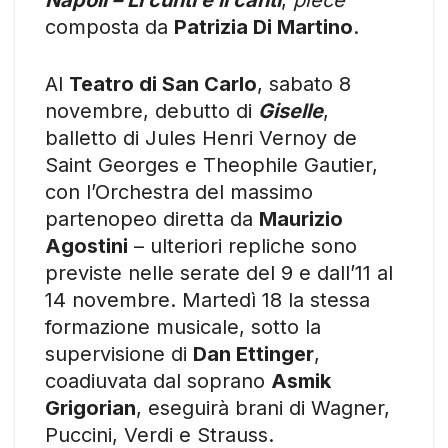
Napoli – Li cunti e li canti
,
piece
composta da
Patrizia Di Martino
.
Al
Teatro di San Carlo
, sabato 8
novembre, debutto di
Giselle
,
balletto di Jules Henri Vernoy de
Saint Georges e Theophile Gautier,
con l’Orchestra del massimo
partenopeo diretta da
Maurizio
Agostini
– ulteriori repliche sono
previste nelle serate del 9 e dall’11 al
14 novembre. Martedì 18 la stessa
formazione musicale, sotto la
supervisione di
Dan Ettinger
,
coadiuvata dal soprano
Asmik
Grigorian
, eseguirà brani di Wagner,
Puccini, Verdi e Strauss.