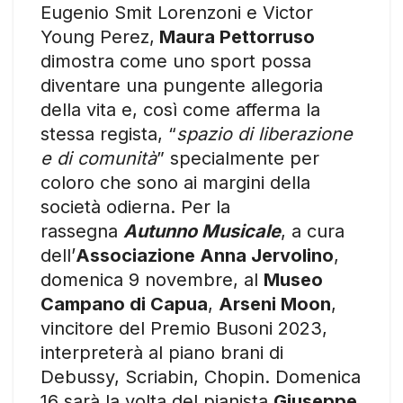
Eugenio Smit Lorenzoni e Victor
Young Perez,
Maura Pettorruso
dimostra come uno sport possa
diventare una pungente allegoria
della vita e, così come afferma la
stessa regista, “
spazio di liberazione
e di comunità
” specialmente per
coloro che sono ai margini della
società odierna. Per la
rassegna
Autunno Musicale
, a cura
dell’
Associazione Anna Jervolino
,
domenica 9 novembre, al
Museo
Campano di Capua
,
Arseni Moon
,
vincitore del Premio Busoni 2023,
interpreterà al piano brani di
Debussy, Scriabin, Chopin. Domenica
16 sarà la volta del pianista
Giuseppe