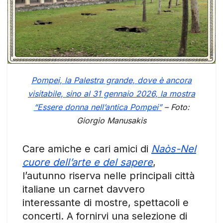
Pompei, la Palestra grande, dove è ancora
visitabile, sino al 31 gennaio 2026, la mostra
“Essere donna nell’antica Pompei”
– Foto:
Giorgio Manusakis
Care amiche e cari amici di
Naòs-Nel
cuore dell’arte e del sapere
,
l’autunno riserva nelle principali città
italiane un carnet davvero
interessante di mostre, spettacoli e
concerti. A fornirvi una selezione di