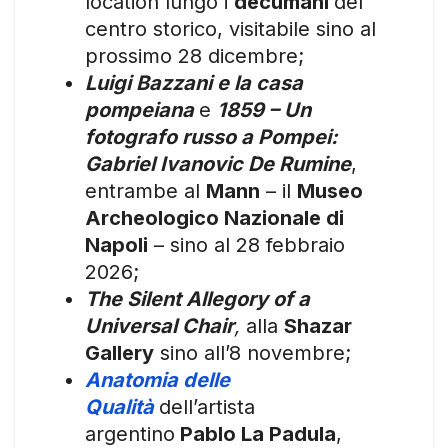
location lungo i
decumani
del
centro storico, visitabile sino al
prossimo 28 dicembre;
Luigi Bazzani e la casa
pompeiana
e
1859 – Un
fotografo russo a Pompei:
Gabriel Ivanovic De Rumine
,
entrambe al
Mann
– il
Museo
Archeologico Nazionale di
Napoli
– sino al 28 febbraio
2026;
The Silent Allegory of a
Universal Chair
,
alla
Shazar
Gallery
sino all’8 novembre;
Anatomia delle
Qualità
dell’artista
argentino
Pablo La Padula
,