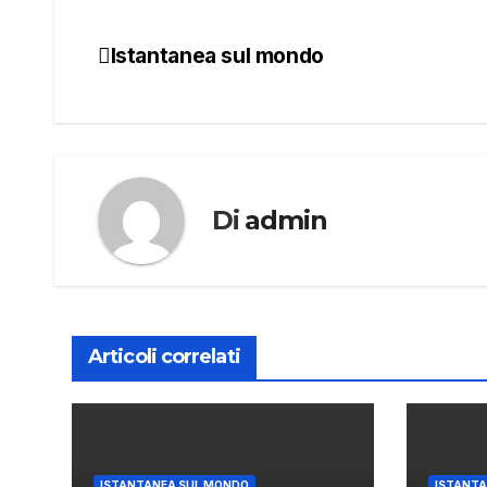
Istantanea sul mondo
Navigazione
articoli
Di
admin
Articoli correlati
ISTANTANEA SUL MONDO
ISTANTA