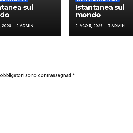
ntanea sul
Istantanea sul
do
mondo
, 2026
ADMIN
AGO 5, 2026
ADMIN
 obbligatori sono contrassegnati
*