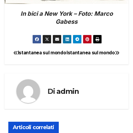
In bici a New York – Foto: Marco
Gabess
Istantanea sul mondo
Istantanea sul mondo
Navigazione
articoli
Di
admin
Articoli correlati