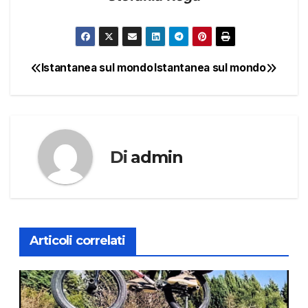
Istantanea sul mondo
Istantanea sul mondo
Navigazione
articoli
Di
admin
Articoli correlati