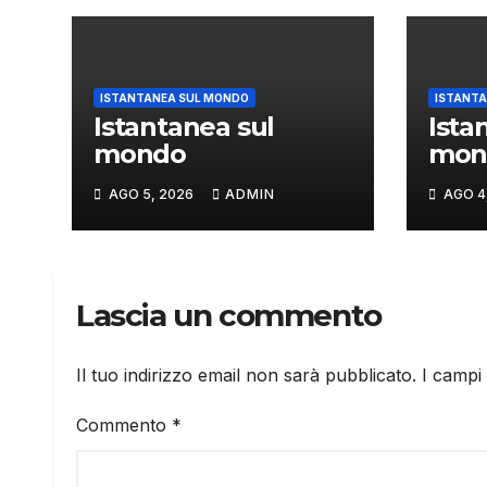
ISTANTANEA SUL MONDO
ISTANTA
Istantanea sul
Ista
mondo
mon
AGO 5, 2026
ADMIN
AGO 4
Lascia un commento
Il tuo indirizzo email non sarà pubblicato.
I campi
Commento
*