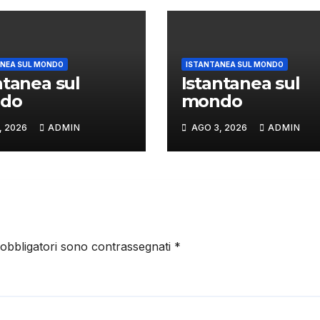
NEA SUL MONDO
ISTANTANEA SUL MONDO
ntanea sul
Istantanea sul
do
mondo
, 2026
ADMIN
AGO 3, 2026
ADMIN
 obbligatori sono contrassegnati
*