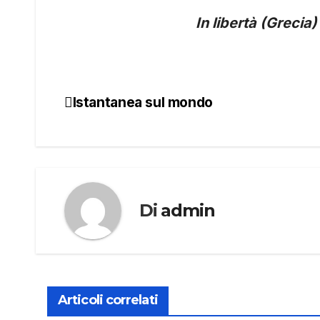
In libertà (Greci
Istantanea sul mondo
Navigazione
articoli
Di
admin
Articoli correlati