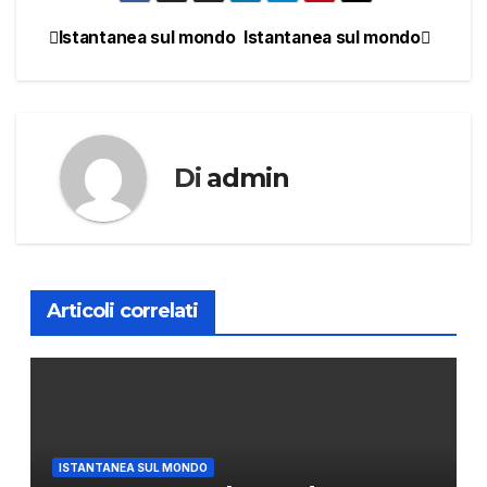
Istantanea sul mondo
Istantanea sul mondo
Navigazione
articoli
Di
admin
Articoli correlati
ISTANTANEA SUL MONDO