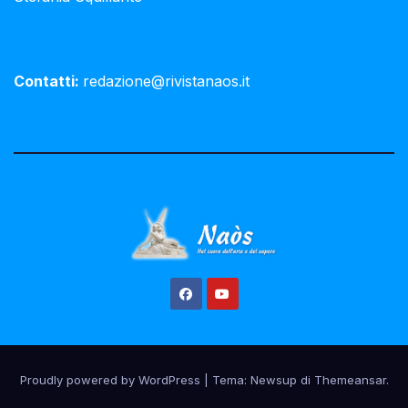
Contatti:
redazione@rivistanaos.it
Proudly powered by WordPress
|
Tema:
Newsup
di
Themeansar
.