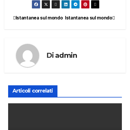
Istantanea sul mondo
Istantanea sul mondo
Navigazione
articoli
Di
admin
Articoli correlati