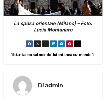
La sposa orientale (Milano) – Foto:
Lucia Montanaro
Istantanea sul mondo
Istantanea sul mondo
Navigazione
articoli
Di
admin