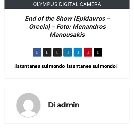
OLYMPUS DIGITAL CAMERA
End of the Show (Epidavros –
Grecia) – Foto: Menandros
Manousakis
Istantanea sul mondo
Istantanea sul mondo
Navigazione
articoli
Di
admin