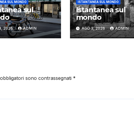
NEA SUL MONDO
ISTANTANEA SUL MONDO
ntanea sul
Istantanea sul
do
mondo
4, 2026
ADMIN
AGO 3, 2026
ADMIN
 obbligatori sono contrassegnati
*