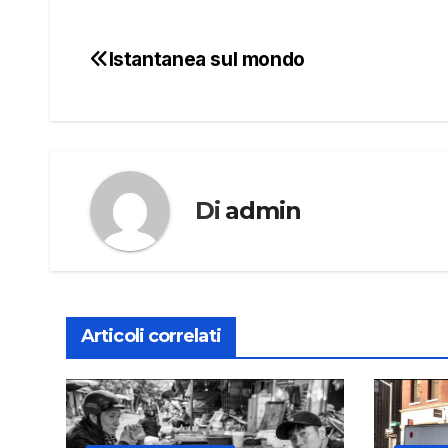
Istantanea sul mondo
Navigazione
articoli
Di
admin
Articoli correlati