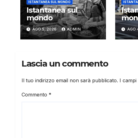
ISTANTANEA SUL MONDO
ISTANTA
Istantanea sul
Ista
mondo
mon
AGO 5, 2026
ADMIN
AGO 
Lascia un commento
Il tuo indirizzo email non sarà pubblicato.
I campi
Commento
*