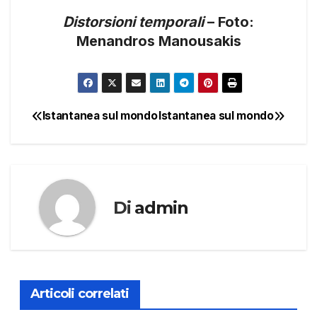
Distorsioni temporali
– Foto:
Menandros Manousakis
Istantanea sul mondo
Istantanea sul mondo
Navigazione
articoli
Di
admin
Articoli correlati