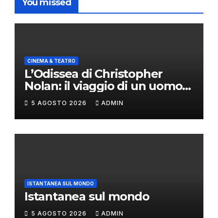
You missed
CINEMA & TEATRO
L’Odissea di Christopher
Nolan: il viaggio di un uomo
oltre il mito
5 AGOSTO 2026
ADMIN
ISTANTANEA SUL MONDO
Istantanea sul mondo
5 AGOSTO 2026
ADMIN