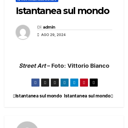
Istantanea sul mondo
Di
admin
AGO 29, 2024
Street Art
– Foto: Vittorio Bianco
Istantanea sul mondo
Istantanea sul mondo
Navigazione
articoli