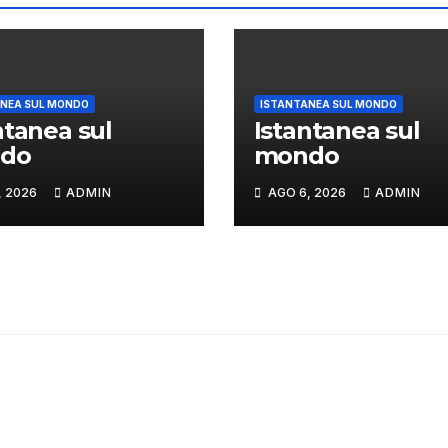
NEA SUL MONDO
ISTANTANEA SUL MONDO
ntanea sul
Istantanea sul
do
mondo
, 2026
ADMIN
AGO 6, 2026
ADMIN