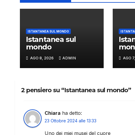
ISTANTANEA SUL MONDO
ISTANTA
Istantanea sul
Ista
mondo
mon
AGO 8, 2026
ADMIN
AGO 7
2 pensiero su “Istantanea sul mondo”
Chiara
ha detto:
23 Ottobre 2024 alle 13:33
Uno dei miei musei del cuore