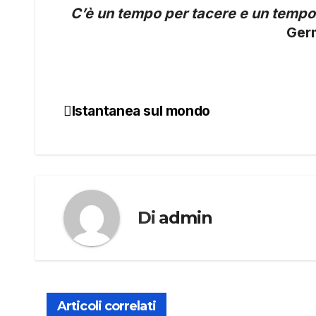
C’è un tempo per tacere e un tempo
Ger
Istantanea sul mondo
Navigazione
articoli
Di
admin
Articoli correlati