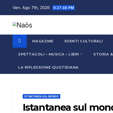
Salta
Ven. Ago 7th, 2026
9:27:46 PM
al
contenuto
MAGAZINE
EVENTI CULTURALI
SPETTACOLI – MUSICA – LIBRI
STORIA 
LA RIFLESSIONE QUOTIDIANA
ISTANTANEA SUL MONDO
Istantanea sul mon