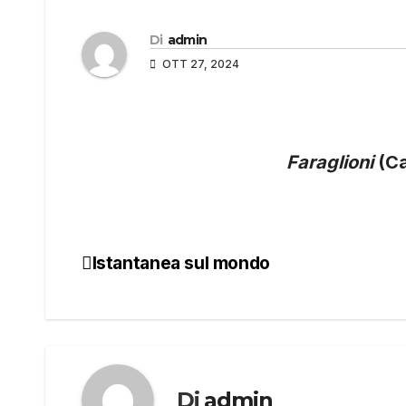
Di
admin
OTT 27, 2024
Faraglioni
(Ca
Istantanea sul mondo
Navigazione
articoli
Di
admin