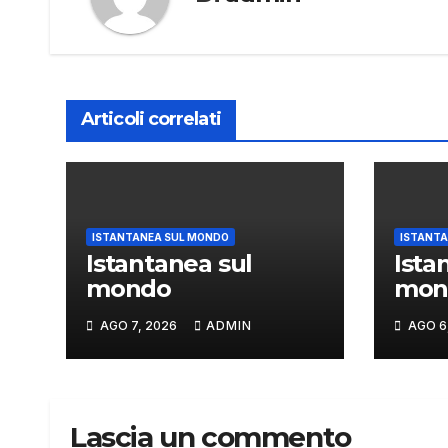
Articoli correlati
ISTANTANEA SUL MONDO
ISTANTA
Istantanea sul
Ista
mondo
mon
AGO 7, 2026
ADMIN
AGO 6
Lascia un commento