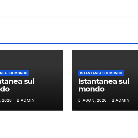
NEA SUL MONDO
ISTANTANEA SUL MONDO
ntanea sul
Istantanea sul
do
mondo
, 2026
ADMIN
AGO 5, 2026
ADMIN