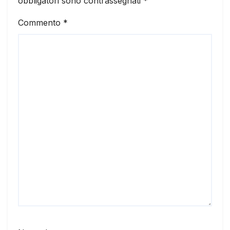
obbligatori sono contrassegnati
*
Commento
*