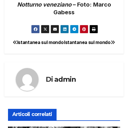
Notturno veneziano
– Foto: Marco
Gabess
Istantanea sul mondo
Istantanea sul mondo
Navigazione
articoli
Di
admin
Articoli correlati