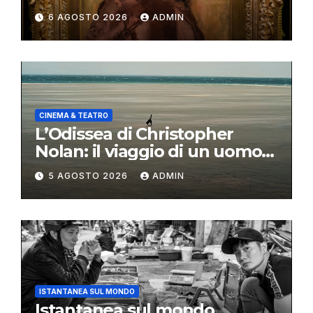
6 AGOSTO 2026
ADMIN
CINEMA & TEATRO
L’Odissea di Christopher
Nolan: il viaggio di un uomo
oltre il mito
5 AGOSTO 2026
ADMIN
ISTANTANEA SUL MONDO
Istantanea sul mondo