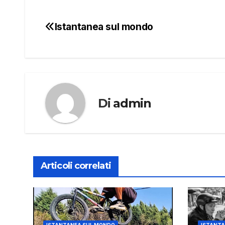
Istantanea sul mondo
Navigazione
articoli
Di
admin
Articoli correlati