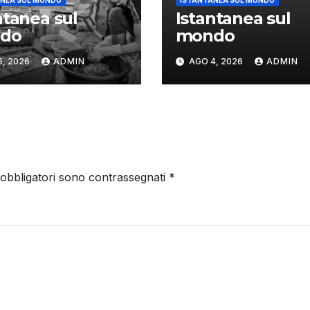
NEA SUL MONDO
ISTANTANEA SUL MONDO
ntanea sul
Istantanea sul
do
mondo
5, 2026
ADMIN
AGO 4, 2026
ADMIN
 obbligatori sono contrassegnati
*