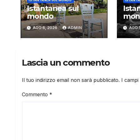
ISTANTANEA SUL MONDO
ISTANTA
Istantanea sul
Ista
mondo
mon
AGO 6, 2026
ADMIN
AGO 
Lascia un commento
Il tuo indirizzo email non sarà pubblicato.
I campi
Commento
*