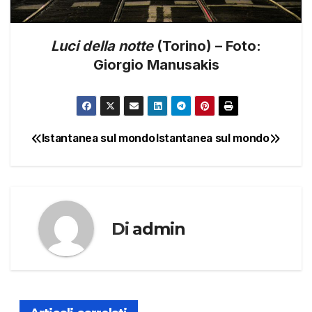
Luci della notte
(Torino) – Foto:
Giorgio Manusakis
Istantanea sul mondo
Istantanea sul mondo
Navigazione
articoli
Di
admin