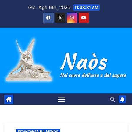
Salta
Gio. Ago 6th, 2026
11:48:32 AM
al
contenuto
ISTANTANEA SUL MONDO