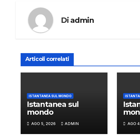
Di
admin
Articoli correlati
ISTANTANEA SUL MONDO
ISTANTA
Istantanea sul
Ista
mondo
mon
AGO 5, 2026
ADMIN
AGO 4