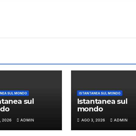
NEA SUL MONDO
ISTANTANEA SUL MONDO
ntanea sul
Istantanea sul
do
mondo
, 2026
ADMIN
AGO 3, 2026
ADMIN