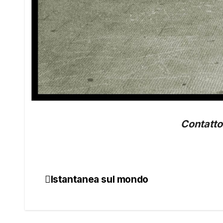
Contatto 
Istantanea sul mondo
Navigazione
articoli