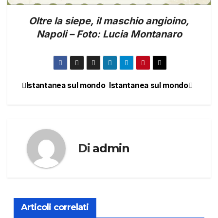
Oltre la siepe, il maschio angioino,
Napoli – Foto: Lucia Montanaro
Istantanea sul mondo
Istantanea sul mondo
Navigazione
articoli
Di
admin
Articoli correlati