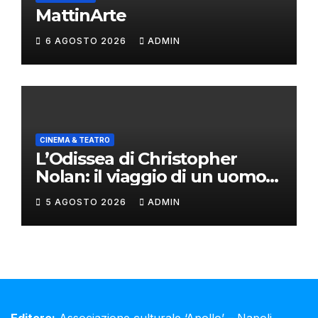
MattinArte
6 AGOSTO 2026
ADMIN
CINEMA & TEATRO
L’Odissea di Christopher
Nolan: il viaggio di un uomo
oltre il mito
5 AGOSTO 2026
ADMIN
Editore:
Associazione culturale ‘Apollo’ – Napoli