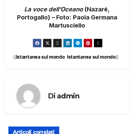
La voce dell’Oceano
(Nazaré,
Portogallo) – Foto: Paola Germana
Martusciello
Istantanea sul mondo
Istantanea sul mondo
Navigazione
articoli
Di
admin
Articoli correlati