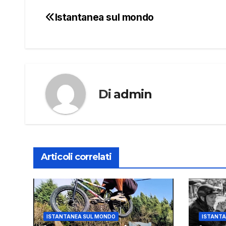
Istantanea sul mondo
Navigazione
articoli
Di
admin
Articoli correlati
ISTANTANEA SUL MONDO
ISTANTA