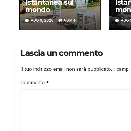
Istantanea sul
Ista
mondo
mon
AGO 6, 2026
ADMIN
AGO 
Lascia un commento
Il tuo indirizzo email non sarà pubblicato.
I campi
Commento
*