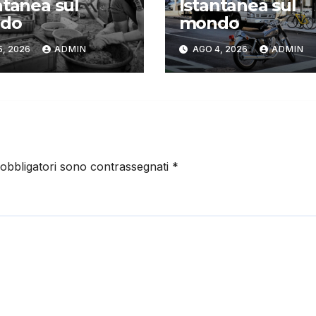
ntanea sul
Istantanea sul
do
mondo
5, 2026
ADMIN
AGO 4, 2026
ADMIN
 obbligatori sono contrassegnati
*