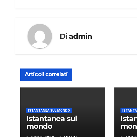
articoli
Di
admin
Articoli correlati
ISTANTANEA SUL MONDO
ISTANTA
Istantanea sul
Ista
mondo
mon