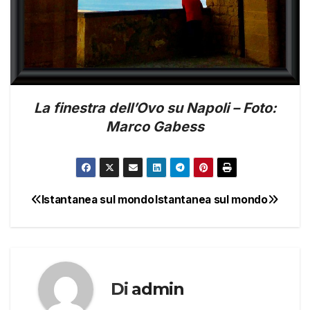
La finestra dell’Ovo su Napoli – Foto:
Marco Gabess
Istantanea sul mondo
Istantanea sul mondo
Navigazione
articoli
Di
admin