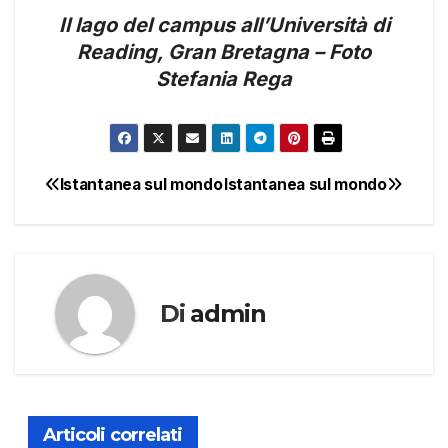
Il lago del campus all’Università di
Reading, Gran Bretagna – Foto
Stefania Rega
Istantanea sul mondo
Istantanea sul mondo
Navigazione
articoli
Di
admin
Articoli correlati