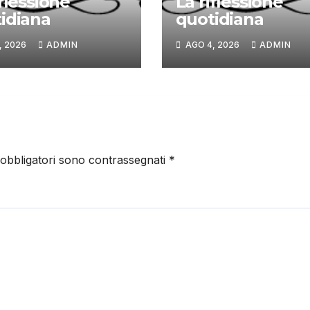
iflessione
La riflessione
idiana
quotidiana
, 2026
ADMIN
AGO 4, 2026
ADMIN
 obbligatori sono contrassegnati
*