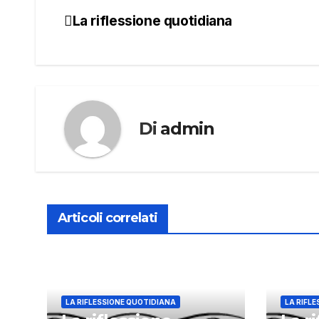
La riflessione quotidiana
Navigazione
articoli
Di
admin
Articoli correlati
LA RIFLESSIONE QUOTIDIANA
LA RIFL