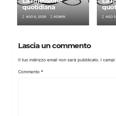
La riflessione
La r
quotidiana
quot
AGO 6, 2026
ADMIN
AGO 5
Lascia un commento
Il tuo indirizzo email non sarà pubblicato.
I campi
Commento
*