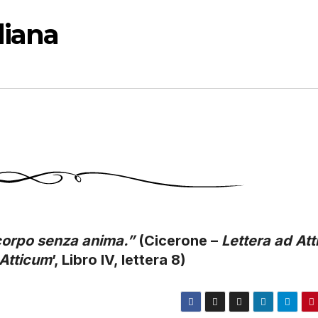
diana
 corpo senza anima.”
(Cicerone –
Lettera ad Att
 Atticum
’, Libro IV, lettera 8)