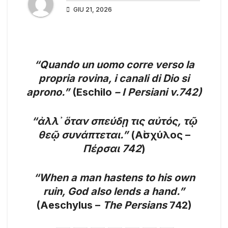
GIU 21, 2026
“Quando un uomo corre verso la
propria rovina, i canali di Dio si
aprono.”
(Eschilo
– I Persiani v.742)
“ἀλλ᾽ ὅταν σπεύδῃ τις αὐτός, τῷ
θεῷ συνάπτεται.”
(Αἰσχύλος –
Πέρσαι 742
)
“When a man hastens to his own
ruin, God also lends a hand.”
(Aeschylus –
The Persians
742)