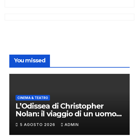
You missed
CINEMA & TEATRO
L’Odissea di Christopher
Nolan: il viaggio di un uomo
oltre il mito
5 AGOSTO 2026
ADMIN