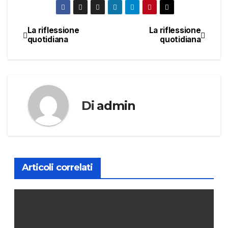
La riflessione
La riflessione
Navigazione
quotidiana
quotidiana
articoli
Di
admin
Articoli correlati