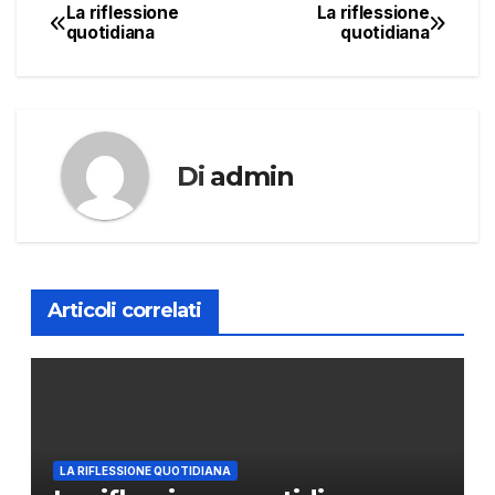
La riflessione
La riflessione
Navigazione
quotidiana
quotidiana
articoli
Di
admin
Articoli correlati
LA RIFLESSIONE QUOTIDIANA