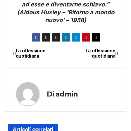
ad esse e diventarne schiavo.”
(Aldous Huxley – ‘Ritorno a mondo
nuovo’ – 1958)
La riflessione
La riflessione
Navigazione
quotidiana
quotidiana
articoli
Di
admin
Articoli correlati