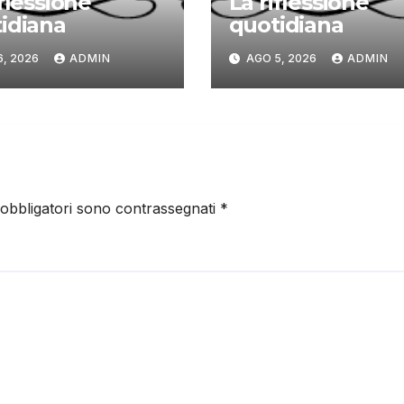
iflessione
La riflessione
idiana
quotidiana
6, 2026
ADMIN
AGO 5, 2026
ADMIN
 obbligatori sono contrassegnati
*