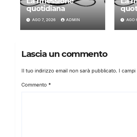
La riflessione
La r
quotidiana
quot
AGO 7, 2026
ADMIN
AGO 
Lascia un commento
Il tuo indirizzo email non sarà pubblicato.
I campi
Commento
*