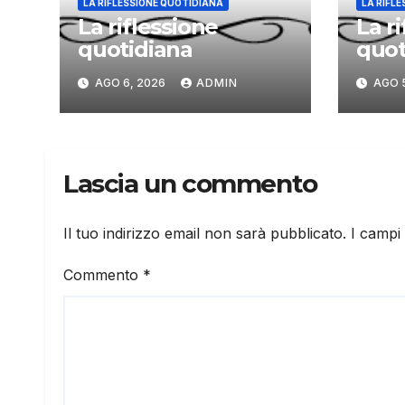
LA RIFLESSIONE QUOTIDIANA
LA RIFL
La riflessione
La r
quotidiana
quot
AGO 6, 2026
ADMIN
AGO 
Lascia un commento
Il tuo indirizzo email non sarà pubblicato.
I campi
Commento
*