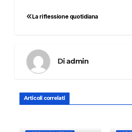
La riflessione quotidiana
Navigazione
articoli
Di
admin
Articoli correlati