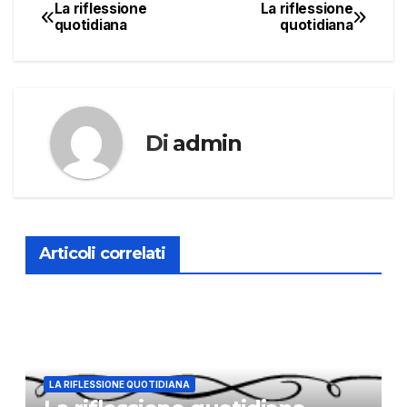
La riflessione
La riflessione
Navigazione
quotidiana
quotidiana
articoli
Di
admin
Articoli correlati
LA RIFLESSIONE QUOTIDIANA