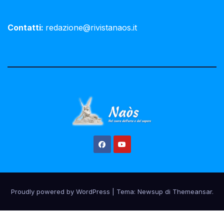
Contatti:
redazione@rivistanaos.it
Proudly powered by WordPress
|
Tema:
Newsup
di
Themeansar
.