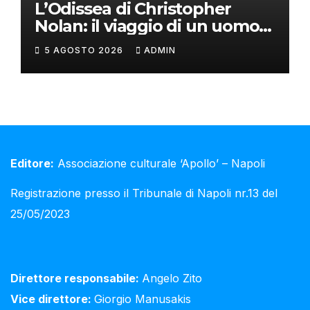
L’Odissea di Christopher
Nolan: il viaggio di un uomo
oltre il mito
5 AGOSTO 2026
ADMIN
Editore:
Associazione culturale ‘Apollo’ – Napoli
Registrazione presso il Tribunale di Napoli nr.13 del
25/05/2023
Direttore responsabile:
Angelo Zito
Vice direttore:
Giorgio Manusakis