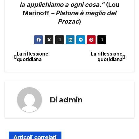
la applichiamo a ogni cosa.”
(Lou
Marinoff
– Platone è meglio del
Prozac
)
La riflessione
La riflessione
Navigazione
quotidiana
quotidiana
articoli
Di
admin
Articoli correlati