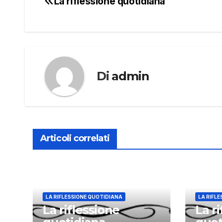
La riflessione quotidiana
Navigazione
articoli
Di
admin
Articoli correlati
LA RIFLESSIONE QUOTIDIANA
LA RIFL
La riflessione
La r