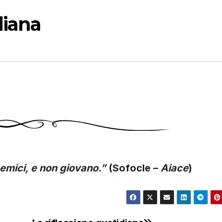
diana
nemici, e non giovano.”
(Sofocle –
Aiace
)