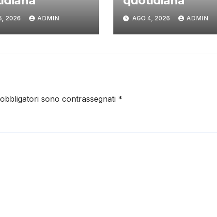
idiana
quotidiana
5, 2026
ADMIN
AGO 4, 2026
ADMIN
 obbligatori sono contrassegnati
*