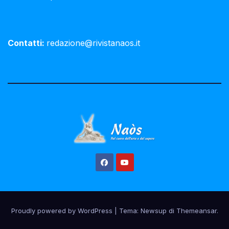
Contatti:
redazione@rivistanaos.it
Proudly powered by WordPress
|
Tema:
Newsup
di
Themeansar
.