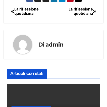
La riflessione
La riflessione
Navigazione
quotidiana
quotidiana
articoli
Di
admin
Articoli correlati