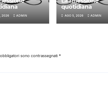
iflessione
La riflessione
idiana
quotidiana
, 2026
ADMIN
AGO 5, 2026
ADMIN
 obbligatori sono contrassegnati
*