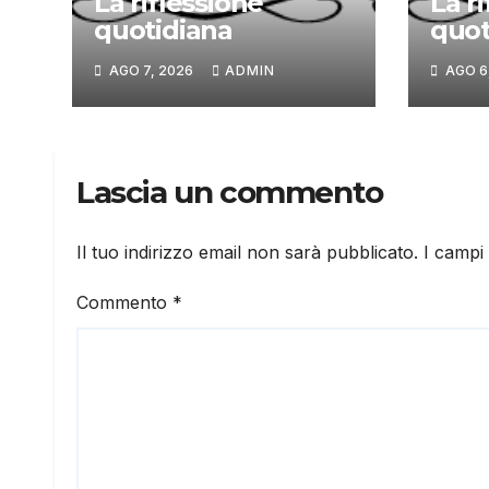
La riflessione
La r
quotidiana
quot
AGO 7, 2026
ADMIN
AGO 6
Lascia un commento
Il tuo indirizzo email non sarà pubblicato.
I campi
Commento
*