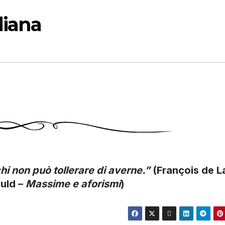
diana
hi non può tollerare di averne.”
(François de L
uld –
Massime e aforismi
)