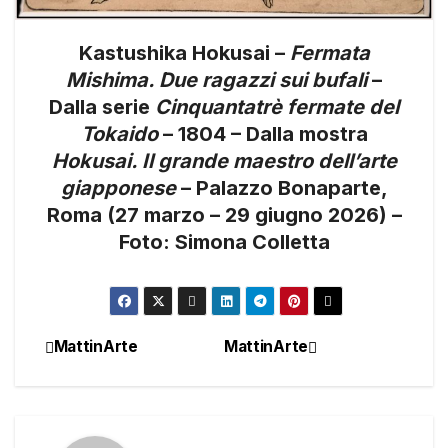
Kastushika Hokusai –
Fermata
Mishima. Due ragazzi sui bufali
–
Dalla serie
Cinquantatrè fermate del
Tokaido
– 1804 – Dalla mostra
Hokusai. Il grande maestro dell’arte
giapponese
– Palazzo Bonaparte,
Roma (27 marzo – 29 giugno 2026) –
Foto: Simona Colletta
MattinArte
MattinArte
Navigazione
articoli