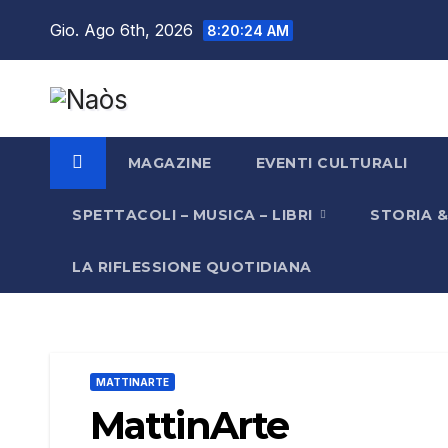
Salta
Gio. Ago 6th, 2026
8:20:25 AM
al
contenuto
MAGAZINE
EVENTI CULTURALI
SPETTACOLI – MUSICA – LIBRI
STORIA 
LA RIFLESSIONE QUOTIDIANA
MATTINARTE
MattinArte