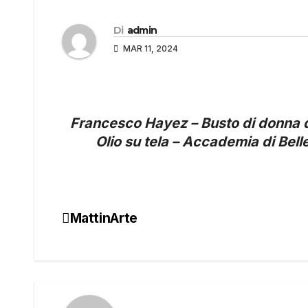
Di
admin
MAR 11, 2024
Francesco Hayez – Busto di donna da
Olio su tela – Accademia di Belle
MattinArte
Navigazione
articoli