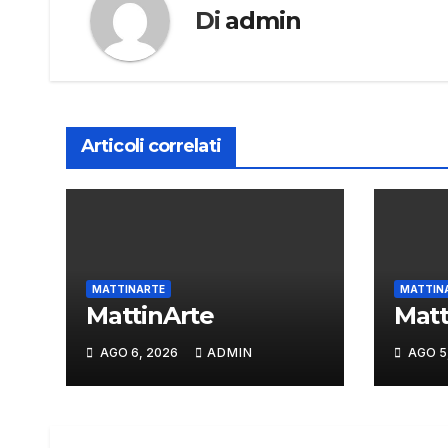
Di
admin
Articoli correlati
MATTINARTE
MATTIN
MattinArte
Matt
AGO 6, 2026
ADMIN
AGO 5