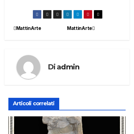
MattinArte
MattinArte
Navigazione
articoli
Di
admin
Articoli correlati