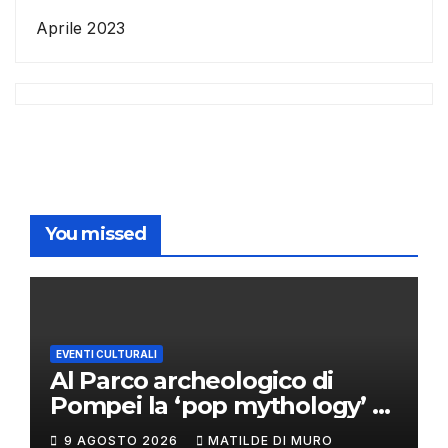
Aprile 2023
You missed
EVENTI CULTURALI
Al Parco archeologico di
Pompei la ‘pop mythology’ di
Philip Colbert
9 AGOSTO 2026
MATILDE DI MURO