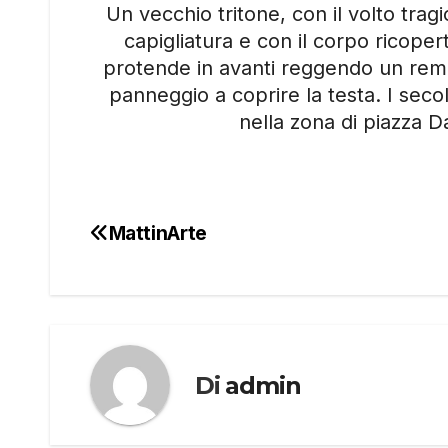
Un vecchio tritone, con il volto trag
capigliatura e con il corpo ricoper
protende in avanti reggendo un remo
panneggio a coprire la testa. I seco
nella zona di piazza D
MattinArte
Navigazione
articoli
Di
admin