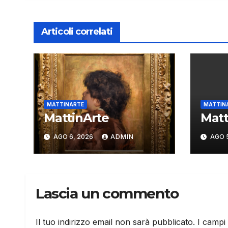
Articoli correlati
MATTINARTE
MATTIN
MattinArte
Matt
AGO 6, 2026
ADMIN
AGO 
Lascia un commento
Il tuo indirizzo email non sarà pubblicato.
I campi