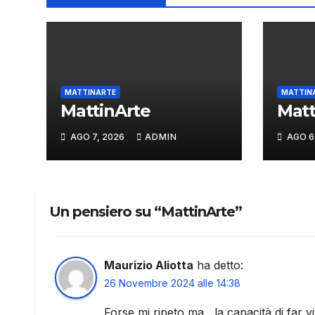
MATTINARTE
MATTIN
MattinArte
Matt
AGO 7, 2026
ADMIN
AGO 6
Un pensiero su “MattinArte”
Maurizio Aliotta
ha detto:
26 Novembre 2024 alle 14:38
Forse mi ripeto ma , la capacità di far v