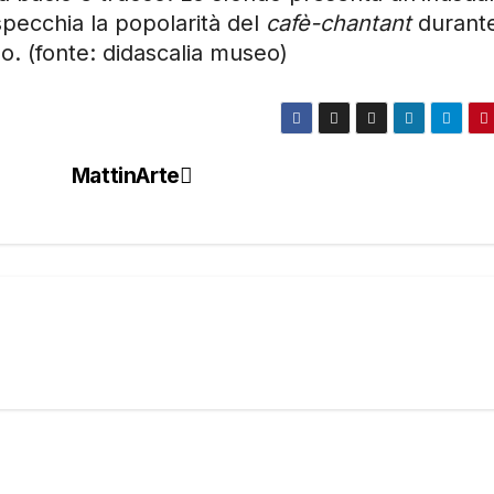
ispecchia la popolarità del
cafè-chantant
durant
o. (fonte: didascalia museo)
MattinArte