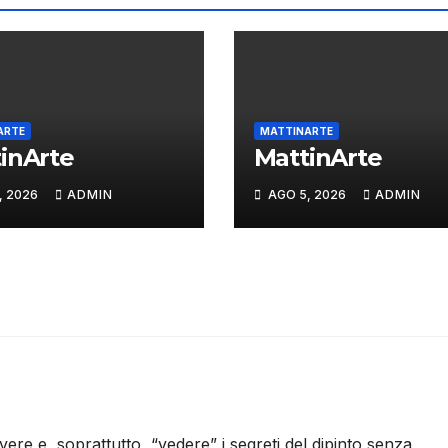
ARTE
MATTINARTE
inArte
MattinArte
, 2026
ADMIN
AGO 5, 2026
ADMIN
ivere e, soprattutto, “vedere” i segreti del dipinto senza