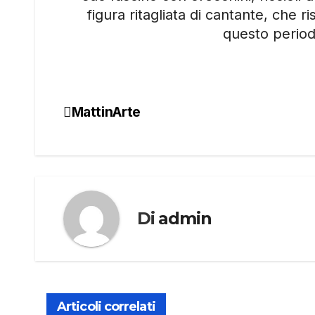
figura ritagliata di cantante, che r
questo period
MattinArte
Navigazione
articoli
Di
admin
Articoli correlati